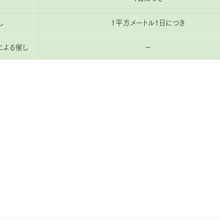
し
1平方メートル1日につき
による催し
－